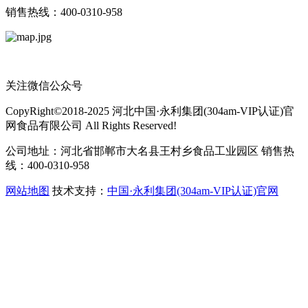
销售热线：400-0310-958
关注微信公众号
CopyRight©2018-2025 河北中国·永利集团(304am-VIP认证)官
网食品有限公司 All Rights Reserved!
公司地址：河北省邯郸市大名县王村乡食品工业园区 销售热
线：400-0310-958
网站地图
技术支持：
中国·永利集团(304am-VIP认证)官网