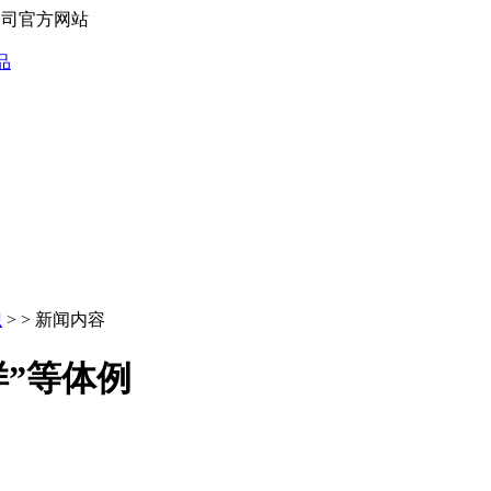
限公司官方网站
识
> > 新闻内容
”等体例