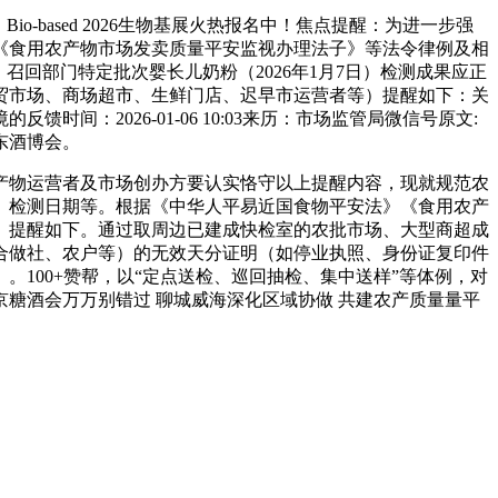
ased 2026生物基展火热报名中！焦点提醒：为进一步强
《食用农产物市场发卖质量平安监视办理法子》等法令律例及相
回部门特定批次婴长儿奶粉（2026年1月7日）检测成果应正
贸市场、商场超市、生鲜门店、迟早市运营者等）提醒如下：关
：2026-01-06 10:03来历：市场监管局微信号原文:
东酒博会。
口]农产物运营者及市场创办方要认实恪守以上提醒内容，现就规范农
、检测日期等。根据《中华人平易近国食物平安法》《食用农产
）提醒如下。通过取周边已建成快检室的农批市场、大型商超成
合做社、农户等）的无效天分证明（如停业执照、身份证复印件
100+赞帮，以“定点送检、巡回抽检、集中送样”等体例，对
糖酒会万万别错过 聊城威海深化区域协做 共建农产质量量平