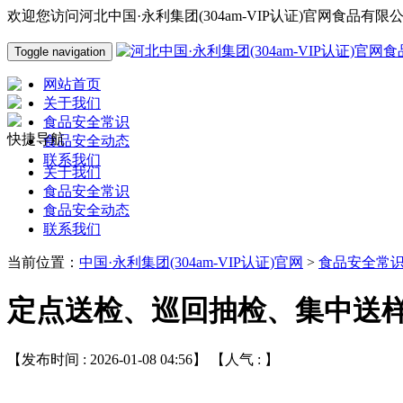
欢迎您访问河北中国·永利集团(304am-VIP认证)官网食品有
Toggle navigation
网站首页
关于我们
食品安全常识
快捷导航
食品安全动态
联系我们
关于我们
食品安全常识
食品安全动态
联系我们
当前位置：
中国·永利集团(304am-VIP认证)官网
>
食品安全常
定点送检、巡回抽检、集中送样
【发布时间 : 2026-01-08 04:56】 【人气 :
】