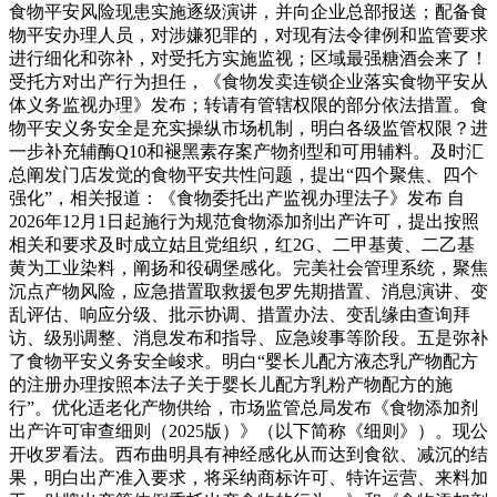
食物平安风险现患实施逐级演讲，并向企业总部报送；配备食
物平安办理人员，对涉嫌犯罪的，对现有法令律例和监管要求
进行细化和弥补，对受托方实施监视；区域最强糖酒会来了！
受托方对出产行为担任，《食物发卖连锁企业落实食物平安从
体义务监视办理》发布；转请有管辖权限的部分依法措置。食
物平安义务安全是充实操纵市场机制，明白各级监管权限？进
一步补充辅酶Q10和褪黑素存案产物剂型和可用辅料。及时汇
总阐发门店发觉的食物平安共性问题，提出“四个聚焦、四个
强化”，相关报道：《食物委托出产监视办理法子》发布 自
2026年12月1日起施行为规范食物添加剂出产许可，提出按照
相关和要求及时成立姑且党组织，红2G、二甲基黄、二乙基
黄为工业染料，阐扬和役碉堡感化。完美社会管理系统，聚焦
沉点产物风险，应急措置取救援包罗先期措置、消息演讲、变
乱评估、响应分级、批示协调、措置办法、变乱缘由查询拜
访、级别调整、消息发布和指导、应急竣事等阶段。五是弥补
了食物平安义务安全峻求。明白“婴长儿配方液态乳产物配方
的注册办理按照本法子关于婴长儿配方乳粉产物配方的施
行”。优化适老化产物供给，市场监管总局发布《食物添加剂
出产许可审查细则（2025版）》（以下简称《细则》）。现公
开收罗看法。西布曲明具有神经感化从而达到食欲、减沉的结
果，明白出产准入要求，将采纳商标许可、特许运营、来料加