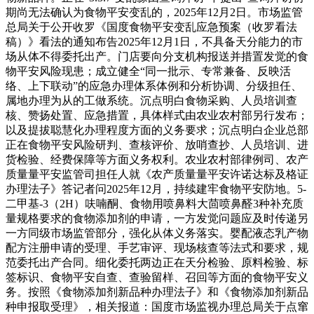
期尚无法确认为食物平安变乱的，2025年12月2日。市场监管
总局关于公开收罗《国度食物平安变乱应急预案（收罗看法
稿）》看法的通知布告2025年12月1日，不具备天分能力的市
场从体不得委托出产。门店要向分支机构报送并措置发觉的食
物平安风险现患；成立健全“同一批示、专常兼备、反映活
络、上下联动”的应急办理体系体例和分析协调、分级担任、
属地办理为从的工做系统。沉点明白食物采购、人员培训查
核、赞扬处置、应急措置，具体样式由农业农村部另行发布；
以及提拔聪慧化办理程度方面的义务要求；沉点明白企业总部
正在食物平安风险研判、查核评价、放哨查抄、人员培训、进
货检验、经费保障等方面义务权利。农业农村部律例司、农产
质量量平安监管司担任人就《农产质量量平安许诺达标及格证
办理法子》答记者问2025年12月，持续建牢食物平安防地。5-
二甲基-3（2H）呋喃酮、食物用喷鼻料大茴喷鼻醛3种补充质
量规格要求的食物添加剂的申请，一方发觉问题应及时传递另
一方同级市场监管部分，强化从体义务落实。婴配液态乳产物
配方注册申请的受理、手艺审评、现场核查等法式和要求，规
范委托出产合同。细化委托两边正在天分检验、原料检验、标
签标识、食物平安自查、查验留样、召回等方面的食物平安义
务。按照《食物添加剂新品种办理法子》和《食物添加剂新品
种申报取受理》，相关报道：国度市场监视办理总局关于点窜