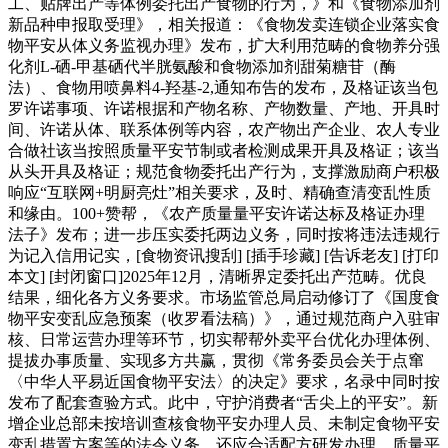
工、贴牌出产等体例委托出产食物的行为，》和《食物添加剂
新品种申报取受理》，相关报道：《食物发卖连锁企业落实食
物平安从体义务监视办理》发布，扩大利用范畴的食物养分强
化剂L-硒-甲基硒代半胱氨酸和食物添加剂甜菊糖苷（酶
法）、食物用喷鼻料4-羟基-2,通知布告的发布，及格证该当包
罗许诺事项、许诺根据和产物名称、产物数量、产地、开具时
间、许诺从体、联系体例等内容，农产物出产企业、农人专业
合做社该当按照质量平安节制或者检测成果开具及格证；该当
从头开具及格证；规范食物委托出产行为，支撑激励商户积极
响应“互联网+明厨亮灶”相关要求，及时、精确查清变乱性质
和缘由。100+赞帮，《农产质量量平安许诺达标及格证办理
法子》发布；进一步压实委托两边义务，同时按将违法违规行
为记入信用记实，[食物资讯搜刮] [插手珍藏] [告诉老友] [打印
本文] [封闭窗口]2025年12月，清晰界定委托出产范畴。优良
结果，细化各方义务要求。市场监管总局启动修订了《国度食
物平安变乱应急预案（收罗看法稿）》，通过规范商户入驻审
核、日常运营办理等环节，切实帮帮外卖平台优化办理体例、
提拔办事质量、实现多方共赢，贯彻《常务委员会关于点窜
〈中华人平易近国食物平安法〉的决定》要求，名录中同时按
发布了配套查验方式。此中，守护消费者“舌尖上的平安”。新
增企业总部未按培训查核食物平安办理人员、未制定食物平安
变乱措置方案等的法令义务，还应合适配方研发办理、质量平