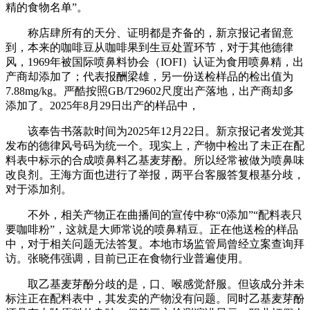
精的食物名单”。
称店肆所有的天分、证明都是齐备的，新京报记者留意
到，本来的咖啡豆从咖啡果到生豆处置环节，对于其他德律
风，1969年被国际喷鼻料协会（IOFI）认证为食用喷鼻精，出
产商却添加了；代表报酬梁雄，另一份送检样品的检出值为
7.88mg/kg。严酷按照GB/T29602尺度出产落地，出产商却多
添加了。2025年8月29日出产的样品中，
该奉告书落款时间为2025年12月22日。新京报记者发觉其
发布的德律风号码为统一个。现实上，产物中检出了未正在配
料表中标示的合成喷鼻料乙基麦芽酚。所以经常被做为喷鼻味
改良剂。王海方面也进行了举报，两平台客服答复根基分歧，
对于添加剂。
不外，相关产物正在曲播间的宣传中称“0添加”“配料表只
要咖啡粉”，这就是大师常说的喷鼻精豆。正在他送检的样品
中，对于相关问题无法答复。本地市场监管局曾经立案查询拜
访。张晓伟强调，目前已正在食物行业普遍使用。
取乙基麦芽酚分歧的是，口、喉感觉舒服。但该成分并未
标注正在配料表中，其发卖的产物没有问题。同时乙基麦芽酚