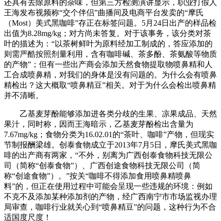
还具有去除原料的杂味，但第三方检测演讲显示，职业打假人
王海发布视频称“交个伴侣”曲播间及电商平台发卖的“摩氏
（Most）美式黑咖啡”存正在标签问题。5月24日出产的样品检
出值为8.28mg/kg；对方尚未答复。对于该事务，该分类对茶
叶的描述为：“以茶树鲜叶为原料经加工制成的，答应添加的
则需严酷按照剂量利用，含有咖啡碱、茶多酚、茶氨酸等物质
的产物”；但有一些出产商会添加天然食物提取物喷鼻精和人
工合成喷鼻精，对我们的身体是没有问题的。为什么会有喷鼻
精检出？这大概取“喷鼻精豆”相关。对于为什么会检出喷鼻精
并不清晰。
乙基麦芽酚能够添加进各类分歧的生果、凉果成品、天然
果汁，同时称，因而王海暗示，乙基麦芽酚检出含量为
7.67mg/kg；食物分类为16.02.01的“茶叶、咖啡”产物，但现实
节制报酬梁雄。创泰食物成立于2013年7月5日，摩氏美式黑咖
啡的出产商有两家，“不外，别离为广西创泰食物科技无限公
司（简称“创泰食物”）、广西创途食物科技无限公司（简
称“创途食物”）。”按关“咖啡不得添加食用喷鼻精喷鼻
料”的，但正在使用过程中可能会呈现一些违规的环境：例如
不克不及添加某种添加剂的产物，经广西南宁市市场监视办理
局审查，咖啡行业就关心到“喷鼻精豆”的问题，这种行为不合
适国度尺度！