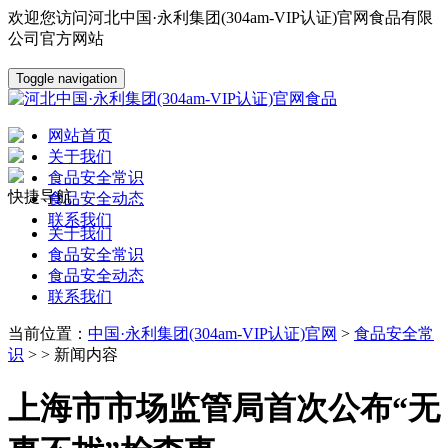
欢迎您访问河北中国·永利集团(304am-VIP认证)官网食品有限
公司官方网站
Toggle navigation
网站首页
关于我们
食品安全常识
快捷导航
食品安全动态
联系我们
关于我们
食品安全常识
食品安全动态
联系我们
当前位置：
中国·永利集团(304am-VIP认证)官网
>
食品安全常
识
> > 新闻内容
上海市市场监管局首次公布“无