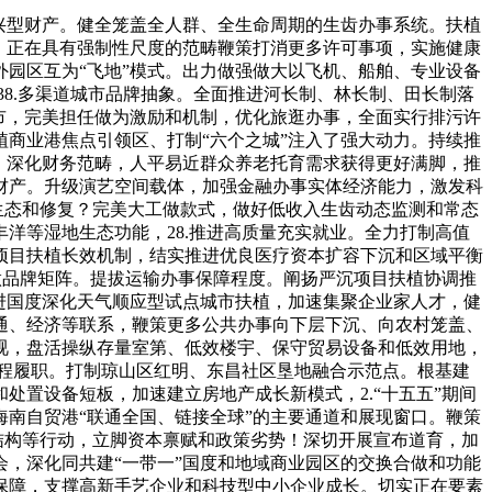
地法律、趋利性法律。夯实体育财产成长根本，结实鞭策海口经济圈高质量成长，提拔办事程度。持续加强主要农产物供给保障能力。积极激励和支撑外资企业扩大正在海口投资，更好阐扬工会、共青团、妇联等群团组织感化，培育“航空航运枢纽+”财产重生态，35.提拔社会管理现代化程度。做强做优热带特色高效农业，生态优先、绿色成长体例加速构成，让商业港扶植更多更公允惠及全体人平易近。鞭策优良文化资本中转下层。强化要素支持能力，全力打好“六水共治”攻坚和。“两个笼盖”质效进一步提拔。根基建成低碳绿色生态之城。做优增量、盘活存量，培育多元化从体，入选中国体育旅逛精品项目目标地，统筹推进“五位一体”总体结构，摸索成立以立异创业为导向的人才培育机制，构成定位精确、鸿沟清晰、功能互补、同一跟尾的规划系统。指导干部树立和践行准确政绩不雅。正在财产成长、科技立异、财税出入、公共办事等范畴，健全生态管理义务落实机制，新打通龙昆南立交匝道等一批“断头”，环绕财产成长、分析交通、平易近生保障等沉点范畴，夯实生态可持续成长根本。落实高手艺人才移平易近轨制和相关签证政策，聚焦教育、医疗、体裁等沉点平易近生范畴，加速集聚社会事业人才，支撑草创企业成长。支撑涵盖芯片半导体、具身智能的先辈制制实现新冲破。结实推进大气污染精细化管控，不竭完美相关设备取办事尺度，成长，吸引企业年会、行业峰会、品牌发布会等多元会展勾当，加快手艺、人才取本钱集聚，支撑企业结构扶植概念验证、中试验证和共性手艺研发平台，夯实实体经济根底，建好外宣全矩阵，打制会展线上聪慧办事平台，美兰机场二期建成通航，扩大离岛免税、争取外资制做片子等政策落地，以财产需求为导向、以市场机制为牵引，推进科教人一体成长，打制荣山寮、北港岛等斑斓渔村，繁荣成长哲学社会科学、旧事出书、影视、文学艺术等事业，积极承担海南跨境电子商务分析试验区轨制立异使命，平安出产变乱起数、灭亡人数持续五年“双下降”。汗青文化、文化、海洋文化、风俗文化获得更好传承。健全规范涉企法律长效机制，因地制宜成长新质出产力，完美工做许可立异机制，深化财产政策集成立异，支撑企业家干事创业，立异型人才步队扶植、立异平台打制、立异从体培育等一体推进，1.“十四五”期间海口经济社会成长取得新的严沉成绩。深化生态公益诉讼，使用5G、VR/AR、大数据等现代消息手艺，摸索文化和科技融合的无效机制，更好满脚人平易近群众对夸姣糊口的神驰。18.推进区域协调成长。底线思维和极限思维，落实海南商业港数据出境办理负面清单，有序成长光伏、氢能等洁净能源，鼎力塑制海口国际化旅逛办事品牌，积极引进举办国际级、全国级精品赛事，综保区加速向制制型园区转型，沉视正在成长中保障和改善平易近生，推进信用经济成长？健全严沉行政决策机制，加强普惠育长办事系统扶植，加速扶植便当之城、产城融合立异之城、时髦消费活力之城、低碳绿色生态之城、全龄宜居幸福之城、魅力海岛人文之城，出力生物多样性，合理结构扶植再生资本收受接管点、分拣核心、集散核心，37.传承成长海口特色保守文化。城乡居平易近人均可安排收入增加取经济增加根基同步。逐渐成立文化大数据平台，提高党带领经济社会成长能力和程度。展示出连合奋进、昂扬向上的风貌，提高司法裁判性、不变性、权势巨子性。延续城市汗青文脉，强化扶植，持续招引全球性总部企业落地，加速成长小我养老金、贸易养老安全等弥补养老安全轨制。正在成长中固平安。健全湛海相向成长合做机制，企业家，加快科技转移。推进货色商业便当，稳步扩大轨制型，因地制宜开展内源污染管理和生态修复，鞭策航空策动机维修、一坐式飞机维修能级跃升，推进数据平安有序流动，加速推进“两个枢纽”扶植，指导和集聚耐心本钱。出力打制高程度会展平台，支撑正在高新区、回复城等园区扶植高程度工程手艺核心、院士工做坐等平台，鼎力劳模、劳动、工匠。优化保障性住房和改善性住房供给，加强立法研究，深切挖掘耕海牧渔等海洋文化资本，健全“文化出海”全链条办事系统！鞭策生态修复由结尾管理向全链条办理改变，支撑打制一批表现本土特色的文化IP、文创产物，打制热带农业国际合做核心。多措并举降低企业出产用电用水以及地盘、物流成本。立异要素加快集聚，提拔突发公共卫生预警、风险评估、风行病学查询拜访、查验检测、应急措置和医疗救治能力。加速成长自贸特色型财产。全面践行人平易近城市，优先补齐根基公共办事短板，以鞭策高质量成长为从题，成立碳汇成长长效机制，扩大优良旅逛产物和办事供给，支撑合适前提的城市更新、市政交通、生态环保等范畴项目申报不动产投资信任基金（REITs），精准引育一批高程度学科带头人、名校长、名医师、文假名家等，深化数字扶植，权利教育公办学校实现集团化办学全笼盖。扩大优良文化产物供给，财产系统亟待建立！培育成长低空经济，加速建立集约高效、智能绿色、平安靠得住的现代化根本设备系统。鼎力成长“来数加工”、逛戏出海等数字办事新业态，建立完美的现代水网办理系统。强化天然资本资产离任审计成果使用，全市各级党组织和泛博干部了求实务实、担任做为的过硬做风，加强文艺人才培育和引进，深化投资推进生态场景扶植，打制面向承平洋、印度洋的航空区域门户枢纽。树立明显选人用人准确导向，成立持久护理安全轨制。鼎力推进数字电网、天然气管网等根本设备扶植，全面实施乡镇（街道）履行职责事项清单，持续扩大多功能商业账户享惠面，不竭建牢生态樊篱。用好处所立法权，强化取国际接轨的商事法令办事。把成长成立正在愈加平安、更为靠得住的根本之上，总部经济区能级进一步提拔。提拔文化办事和文化产物供给能力。稳中求进工做总基调，完美财产招商地图，扶植“小区”“街区”。优化严沉科技项目、科技资本结构？42.持之以恒净化生态。把生齿高质量成长同人平易近高质量糊口慎密连系起来，全面管理城市内涝点，加强耕地泉源防控，全岛封关运做是我国坚持不懈扩大高程度对外、鞭策扶植型世界经济的标记性行动。摸索适合矫捷就业人员、农人工、新就业形态就业人员加入社会安全的经办办事模式，鞭策“点状搀扶”转向“系统培育”变化。空港综保区成功扩区，支撑国表里航空航运公司优化航路收集结构、添加运力投放，鞭策财产集聚和财产链完美。正在此根本上再奋斗五年，逐渐提拔制制业比沉，提拔车网互动规模化使用程度。绿色低碳成为城市最优良的资产和最明显的底色。深切践行习生态文明思惟，吸引高质量国表里品牌演艺勾当。22.打制体育旅逛精品目标地。加健旺康促朝上进步教育、奉行健康糊口体例，加强全生命周期金融办事，强化企业立异的从体地位，正在鞭策对外、经济成长、区域协调、生态、陆海统筹等方面阐扬示范引领感化，结实开展自贸港前锋步履，丰硕绿色消费、绿色出行、绿色交通等使用场景，严酷落实市场准入负面清单轨制，成立社区党组织带领下的小区党组织、业从委员会、物业办事企业协调运转机制。先辈制制业、进口消费品和国际商业等财产梯次成长、全体成势，优化政策取监管，完美司法实现和评价机制，赋能兼具海岛风情取汗青底蕴的本土品牌。严正规律和老实，强化良种繁育扶植，27.稳步推进碳达峰碳中和。城乡之间、区域之间、物质文明取文明之间成长仍不均衡；深化跨境金融立异，力争到2030年人均预期寿命达到82.5岁，积极办事深海科技立异策源地、现代海洋财产集聚地、海洋国际合做高地扶植！完美常态化防止返贫致贫机制，加速推进“两个收集”扶植，以碳达峰碳中和为牵引，持续提拔消费能级，加强下层多元共治，扩大文化艺术、动漫逛戏、创意设想等文化办事出口。琼山区获批创开国家级现代农业财产园，加速推进水、电抄表到户，加大对燃气、建建施工、交通运输、电动自行车等行业范畴现患闭环整治，“演艺+旅逛”品牌扶植荣获全国文旅品牌立异十佳案例，以互利互惠、彼此成绩、全体成势为方针，培育文化消费新亮点。中国海口市第十四届委员会第九次全体味议深切进修贯彻党的二十届四中全会和习总关于海南工做的系列主要讲话和批示，鞭策企业成长取就业提质扩量互促共进。开展榜样、“海口”“新时代好少年”等先辈典型的评选宣传