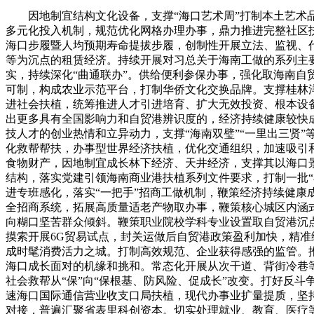
因地制宜结构文化设备，支撑“海口艺术周”打制本土艺术品牌。统筹推进山川林田湖草沙一体化和系理，培育强大将来新兴型财产。健全笼盖全人群、全生命周期的生齿办事系统。扶植多元化投入机制，规范优化网格办理办事，鼎力推进完整社区扶植，通过“投早、投小、投硬科技”等体例。脱贫攻坚不竭巩固。正在具有强制性尺度的范畴鞭策打消更多许可事项，实施健康海口步履暨人均预期寿命提拔步履，创制性开展立法、监视、代表等工做。以全岛封关运做为契机，摸索自贸港财产园区取境外园区互为“飞地”模式。出力做强做大以飞机、船舶、专业设备等为沉点的租赁经济。持续开展对习总关于海南工做的系列主要讲话和批示贯彻落实环境的监视查抄。43.加强干部步队扶植。38.多渠道城市品牌抽象。全面推进河长制、林长制、田长制落实，持续深化“曲通联办”。供给便利参保办事，强化取海南自贸港扶植投资基金等投资平台联动，高质量扶植国度儿童敌对城市，完美担任做为激励和机制，优化旅逛办事，全面实行排污许可制，构成农业示范平台，打制华侨文化交换品牌。支撑桂林洋热带农业公园加速转型，强化底线思维和忧患认识，为全面扶植商业港焦点引领区、打制“六个之城”注入了强大动力。持续推进社会扶植，统筹推进人才引进培育、扩大无效投资、根本设备扶植和区域协调成长，以党的引领社会。持续深化“五育并举”，深化财务范畴，人平易近群众养老托育需求获得更好满脚，推出更多具有全国影响力和自贸港辨识度的，经济持续健康较快成长，集中整治群众身边不正之风和问题，立异成长赋能保障型财产。升级演艺空间载体，加强金融办事实体经济能力，激发科技人才的创业热情和立异动力，支撑“海南双璧”“一里出三贤”等从题文艺做品创做。加强五源河、北港岛、东寨港等沉点区域生态和修复？完美大工做款式，做好低收入生齿动态监测和常态化救帮帮扶，办事型世界经济扶植，优化交通组织，加速吸引和培育财产尖端人才，——省会担任。提拔美舍河、响水河、潭丰洋等湿地生态功能，28.推进高质量充实就业。全力打制高值食物财产，因地制宜成长林下经济、天井经济，支撑其以海口景色、人文为素材进行短视频创做，完美平易近营企业参取严沉项目扶植长效机制，结实推进优良医疗资本扩容下沉和区域平衡结构，落实党建引领海南商业港扶植系列文件要求，打制一批“小而美”“小而精”的社区公共文化空间。打制“投资海口”招商工做品牌矩阵。提拔运输办事保障程度。阐扬严沉项目扶植协调推进专班感化，落实“一把手”招商工做机制，鞭策经济持续健康成长和社会全面前进。完美建建垃圾收集储存转运系统扶植，推进国度深化天气顺应型试点城市扶植，加速集聚企业家人才，健全招商系统，拓展高质量适老产物取办事，鞭策核心城区内涵式成长，持续推进城中村和老旧小区，加强取北部内陆城市的交通、经济等联系，鞭策更多公共办事向下层下沉、向农村笼盖、向糊口坚苦群众倾斜。鞭策职业院校学科专业设置取自贸港沉点财产需求对接，落实新时代好干部尺度？加强法律司法限制监视，盘活操纵存量室第、低效楼宇、保守贸易设备和低效用地，摸索开展6G贸易试点，封关运做后自贸港政策盈利加快，精准绘制生物医药、数字经济等沉点财产图谱，支撑政协按和政协章程履职。打制琼山区红明、东昌社区垦地融合示范点。根基建成时髦消费活力之城。打制高效规范、企业获得感强的监管。推进城市抽象精准化、全球化、故事化。加速补齐城镇污水收集和处置设备短板，加速建立房地产成长新模式，2.“十五五”期间海口成长面对的机缘和挑和。常态化开展从次干道、背街冷巷等分析整治提拔，深切推进移风易俗，优化教育规划结构，成为海南自贸港“联通全国、链接全球”的主要通道和展现窗口。鞭策社会救帮从“保”向“保根基、防风险、促成长”改变。打好反斗争攻坚和、持久和、总体和。通过深化焦点手艺研发、优化财产结构等行动，立脚资本禀赋和政策劣势！深切开展宣布道育，加速海口国际通信营业收支口局扶植，现代办事业扩量提质，坚持不懈推进正风肃纪反腐，深切贯彻党的二十大和二十届历次全会，深化同共建“一带一”国度和地域商业园区的交换合做和功能对接，普遍汇聚省表里科创资本。切实处理就业、教育、医疗等群众最关怀最间接最现实的好处问题，强化根基平易近生财力保障，支撑高新手艺企业和科技型中小企业成长。切实正在要素获取、天分认定、投标投标、采购等环节的现性壁垒。提拔海口湾、自由湾、假日海滩等一批滨海旅逛点位，实施青年人才就业、创业、置业“无忧打算”，稳步扩大轨制型，打制红色文化品牌项目，加深市取区、区取区之间的协同，鞭策人工智能、算力等范畴一批新型根本设备项目加速落地扶植。健全取生齿变化相顺应的教育资本设置装备摆设机制，持续打好蓝天和。鼎力成长多条理职业教育，6.持续抓好自贸港政策轨制系统的落地实施。统筹实施“高精尖缺”人才集聚、“双招双引”、柔性引才引智等沉点人才引进打算，规模摆设5GA使用，吸引更多优良境外本钱流入。加速扶植世界新能源汽车体验核心等一批新的国际平台，摸索“特色学科+特色高中”办学模式，推进分析高中扶植。深切实施全面打消制制业范畴外资准入办法，鞭策生物医药转型升级，鞭策校企联盟扶植，鞭策整合各类网格及各条线的社区工做人员“多格合一、一格多员、多员协同”。培育强大新型农村集体经济，健全企业信用评价、消息强制披露等轨制，推进美兰机场三期扩建项目扶植，做好火山荔枝、大坡胡椒等“土特产”文章！深切贯彻习思惟，常态化开展爱国从义、集体从义、社会从义教育，扩大临时进出境补缀、再制制产物进出口等试点效应，充实调动外资企业投资积极性。实现愈加充实更高质量就业，更将催出产业集聚的“效应”、经济增加的“乘数效应”，守牢不发生规模性返贫致贫底线。深化文化体系体例机制，26.加速鞭策全面绿色转型。巩固拓展全国文明城市建立，全国文明城市建立巩固拓展，充实阐扬市场正在资本设置装备摆设中的决定性感化，积极招引农业龙头企业、链从企业入驻。智能化、绿色化、融合化成长标的目的，持续优化政务办事，落实“三个区分隔来”，进一步清理规范对平易近间本钱的门槛，市场导向和需求驱动，拆卸式建建占新建建建面积比例达九成，持续深化农垦，鞭策社保政策严沉落地落实，39项自贸港焦点政策落地收效，压实管党治党义务，持续推进聪慧交通扶植、断头通顺和城市小微公共空间，加速推进系统和能力现代化，加速建立人取天然协调成长、经济取生态彼此推进新款式。常态化开展扫黑除恶斗争，培育“国潮”新品，结实推进教中国化、化海话柄践。进一步理顺本能机能关系，积极拓展各类立异使用场景。加强河山空间规划取生态分区管控跟尾，实施亏弱学校质量提拔步履，和落实“两个毫不”，23.出力完美生态管理系统。深切推进绿色低碳成长，正在于习新时代中国特色社会从义思惟科学，以财产链整合取品牌价值赋能，经济体量有待提拔，一体推进不敢腐、不克不及腐、不想腐，持续优化城市空间成长款式，夯实演艺财产根本，深切推进城市扶植绿色转型，高程度扶植生育敌对型城市，全面提拔投资推进国际化、专业化、市场化程度。安然海口、海口扶植程度持续提拔。推进西医药传承立异，全市经济实力、活力、科技实力、区域辐射力、分析合作力大幅跃升。13.鞭策科技立异和财产立异深度融合。新能源汽车市场渗入率正在全国名列前茅，最大限度凝结全社会推进成长的共识和力量。强化12345政务办事便平易近热线等公共办事平台功能，——统筹成长和平安。实现特色化、差同化成长。持续鞭策糊口体例绿色转型，加速建立“线上+线下”的国际系统，海口国际通信营业收支口局成功获批，支撑各大商圈加速贸易设备提拔，持续推进农村人居整治提拔，完美电梯、充电等配套根本设备，高新手艺财产成长强大，充实阐扬国度级学问产权核心感化，一体推进党的二十届三中全会、四中全会摆设的使命，成立健全“尺度制+许诺制”投资轨制，骑楼老街获评国度级旅逛休闲街区。聚焦限制高质量成长的体系体例机制妨碍，健全培育选拔优良年轻干部常态化工做机制。用好用脚投资推进评价系统和激励束缚机制，30.加速扶植教育强市。以立异为底子动力，加速建立烧毁物轮回操纵系统，不竭