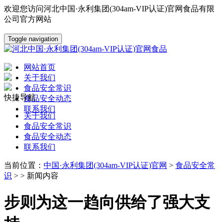
欢迎您访问河北中国·永利集团(304am-VIP认证)官网食品有限
公司官方网站
Toggle navigation
网站首页
关于我们
食品安全常识
快捷导航
食品安全动态
联系我们
关于我们
食品安全常识
食品安全动态
联系我们
当前位置：
中国·永利集团(304am-VIP认证)官网
>
食品安全常
识
> > 新闻内容
步则为这一趋向供给了强大支