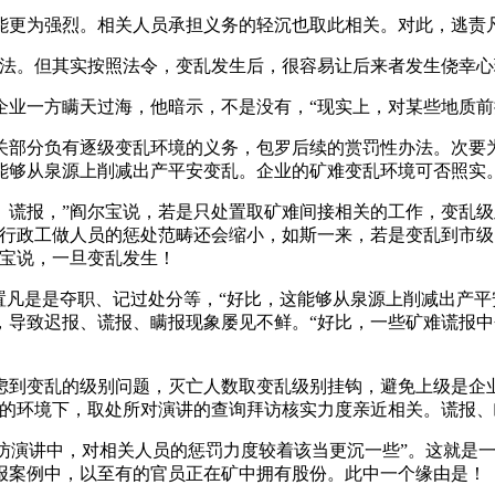
更为强烈。相关人员承担义务的轻沉也取此相关。对此，逃责
法。但其实按照法令，变乱发生后，很容易让后来者发生侥幸心
一方瞒天过海，他暗示，不是没有，“现实上，对某些地质前
部分负有逐级变乱环境的义务，包罗后续的赏罚性办法。次要为
能够从泉源上削减出产平安变乱。企业的矿难变乱环境可否照实
报，”阎尔宝说，若是只处置取矿难间接相关的工作，变乱级
关行政工做人员的惩处范畴还会缩小，如斯一来，若是变乱到市
尔宝说，一旦变乱发生！
凡是是夺职、记过处分等，“好比，这能够从泉源上削减出产平
，导致迟报、谎报、瞒报现象屡见不鲜。“好比，一些矿难谎报
变乱的级别问题，灭亡人数取变乱级别挂钩，避免上级是企业
有的环境下，取处所对演讲的查询拜访核实力度亲近相关。谎报
拜访演讲中，对相关人员的惩罚力度较着该当更沉一些”。这就是
报案例中，以至有的官员正在矿中拥有股份。此中一个缘由是！