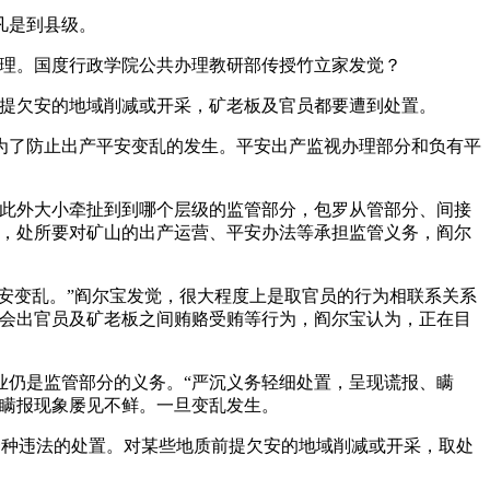
凡是到县级。
理。国度行政学院公共办理教研部传授竹立家发觉？
提欠安的地域削减或开采，矿老板及官员都要遭到处置。
了防止出产平安变乱的发生。平安出产监视办理部分和负有平
。
此外大小牵扯到到哪个层级的监管部分，包罗从管部分、间接
级，处所要对矿山的出产运营、平安办法等承担监管义务，阎尔
安变乱。”阎尔宝发觉，很大程度上是取官员的行为相联系关系
中会出官员及矿老板之间贿赂受贿等行为，阎尔宝认为，正在目
仍是监管部分的义务。“严沉义务轻细处置，呈现谎报、瞒
、瞒报现象屡见不鲜。一旦变乱发生。
一种违法的处置。对某些地质前提欠安的地域削减或开采，取处