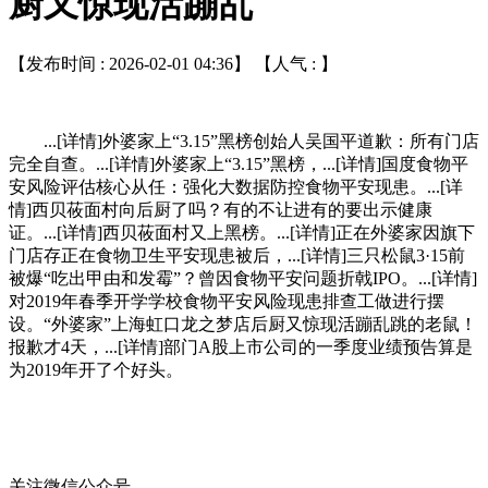
厨又惊现活蹦乱
【发布时间 : 2026-02-01 04:36】 【人气 :
】
...[详情]外婆家上“3.15”黑榜创始人吴国平道歉：所有门店
完全自查。...[详情]外婆家上“3.15”黑榜，...[详情]国度食物平
安风险评估核心从任：强化大数据防控食物平安现患。...[详
情]西贝莜面村向后厨了吗？有的不让进有的要出示健康
证。...[详情]西贝莜面村又上黑榜。...[详情]正在外婆家因旗下
门店存正在食物卫生平安现患被后，...[详情]三只松鼠3·15前
被爆“吃出甲由和发霉”？曾因食物平安问题折戟IPO。...[详情]
对2019年春季开学学校食物平安风险现患排查工做进行摆
设。“外婆家”上海虹口龙之梦店后厨又惊现活蹦乱跳的老鼠！
报歉才4天，...[详情]部门A股上市公司的一季度业绩预告算是
为2019年开了个好头。
关注微信公众号