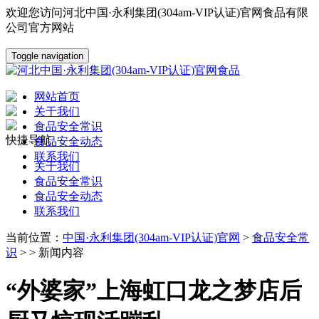
欢迎您访问河北中国·永利集团(304am-VIP认证)官网食品有限
公司官方网站
Toggle navigation
网站首页
关于我们
食品安全常识
快捷导航
食品安全动态
联系我们
关于我们
食品安全常识
食品安全动态
联系我们
当前位置：
中国·永利集团(304am-VIP认证)官网
>
食品安全常
识
> > 新闻内容
“外婆家”上海虹口龙之梦店后