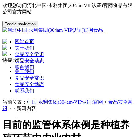
欢迎您访问河北中国·永利集团(304am-VIP认证)官网食品有限
公司官方网站
Toggle navigation
网站首页
关于我们
食品安全常识
快捷导航
食品安全动态
联系我们
关于我们
食品安全常识
食品安全动态
联系我们
当前位置：
中国·永利集团(304am-VIP认证)官网
>
食品安全常
识
> > 新闻内容
目前的监管体系体例是种植养