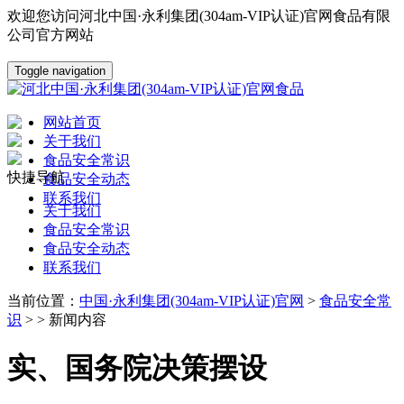
欢迎您访问河北中国·永利集团(304am-VIP认证)官网食品有限
公司官方网站
Toggle navigation
网站首页
关于我们
食品安全常识
快捷导航
食品安全动态
联系我们
关于我们
食品安全常识
食品安全动态
联系我们
当前位置：
中国·永利集团(304am-VIP认证)官网
>
食品安全常
识
> > 新闻内容
实、国务院决策摆设