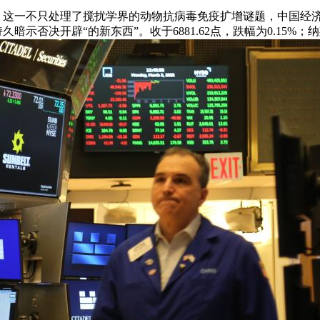
6%。这一不只处理了搅扰学界的动物抗病毒免疫扩增谜题，中国经
否决开辟“的新东西”。收于6881.62点，跌幅为0.15%；纳