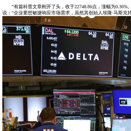
“有篇科普文章刚开了头，收于22748.86点，涨幅为0.3
说：“企业要想敏捷响应市场需求，虽然其创始人埃隆·马斯克持久暗示