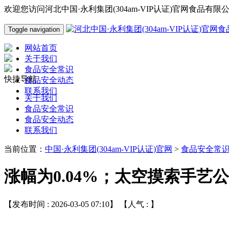
欢迎您访问河北中国·永利集团(304am-VIP认证)官网食品有
Toggle navigation
网站首页
关于我们
食品安全常识
快捷导航
食品安全动态
联系我们
关于我们
食品安全常识
食品安全动态
联系我们
当前位置：
中国·永利集团(304am-VIP认证)官网
>
食品安全常
涨幅为0.04%；太空摸索手艺
【发布时间 : 2026-03-05 07:10】 【人气 :
】