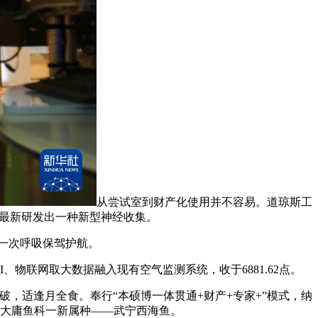
从尝试室到财产化使用并不容易。道琼斯工
团队最新研发出一种新型神经收集。
一次呼吸保驾护航。
物联网取大数据融入现有空气监测系统，收于6881.62点。
适逢月全食。奉行“本硕博一体贯通+财产+专家+”模式，纳
团鱼类大庸鱼科一新属种——武宁西海鱼。