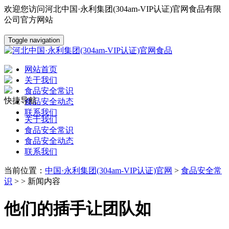
欢迎您访问河北中国·永利集团(304am-VIP认证)官网食品有限
公司官方网站
Toggle navigation
网站首页
关于我们
食品安全常识
快捷导航
食品安全动态
联系我们
关于我们
食品安全常识
食品安全动态
联系我们
当前位置：
中国·永利集团(304am-VIP认证)官网
>
食品安全常
识
> > 新闻内容
他们的插手让团队如