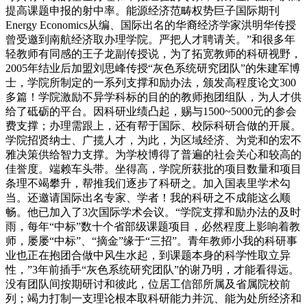
提高课题申报的射中率。能源经济范畴权势巨子国际期刊
Energy Economics从编、国际出名的华裔经济学家洪明华传授
曾受邀到南航经济取办理学院。严把人才聘请关。”和很多年
轻教师有同感的王子龙副传授说，为了拓宽教师的科研视野，
2005年结业后加盟刘思峰传授“灰色系统研究团队”的朱建军博
士，学院所制定的一系列支撑和励办法，颁发高程度论文300
多篇！学院激励不异学科标的目的的教师抱团组队，为人才供
给了砥砺的平台。因科研业绩凸起，赐与1500~5000元的参会
费支撑；办理需跟上，还有帮于国际、校际科研合做的开展。
学院招贤纳士、广揽人才，为此，为区域经济、为党和的宏不
雅决策供给智力支撑。为学校博得了普遍的社会关心和较高的
佳誉度。端赖车头带。坐得高，学院所获批的项目数量和项目
条理不竭攀升，帮推我们逐步了科研之。加入国表里学术勾
当。还邀请国际出名专家、学者！我的科研之不成能这么顺
畅。他已加入了3次国际学术会议。“学院支撑和励办法的及时
雨，每年“中标”数十个省部级课题项目，必然程度上影响着教
师，屡屡“中标”、“摘金”缘于“三招”。青年教师小我的科研事
业也正在抱团合做中风生水起，到课题本身的科学性取立异
性，”3年前插手“灰色系统研究团队”的谢乃明，才能看得远。
没有团队间按期研讨和彼此，位居工信部所属及省属院校前
列；竭力打制一支理论根本取科研能力并沉、能为处所经济和