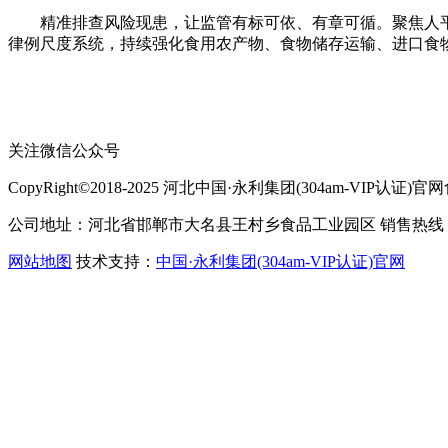
精准排查风险现患，让监管有标可依、有章可循。聚焦人平
律例尺度系统，持续强化食用农产物、食物储存运输、进口食
关注微信公众号
CopyRight©2018-2025 河北中国·永利集团(304am-VIP认证)官网食品
公司地址：河北省邯郸市大名县王村乡食品工业园区 销售热线：400-
网站地图
技术支持：
中国·永利集团(304am-VIP认证)官网