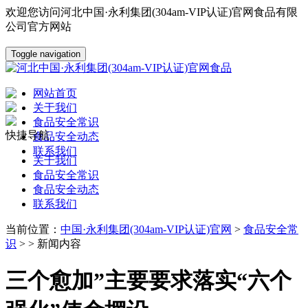
欢迎您访问河北中国·永利集团(304am-VIP认证)官网食品有限
公司官方网站
Toggle navigation
网站首页
关于我们
食品安全常识
快捷导航
食品安全动态
联系我们
关于我们
食品安全常识
食品安全动态
联系我们
当前位置：
中国·永利集团(304am-VIP认证)官网
>
食品安全常
识
> > 新闻内容
三个愈加”主要要求落实“六个