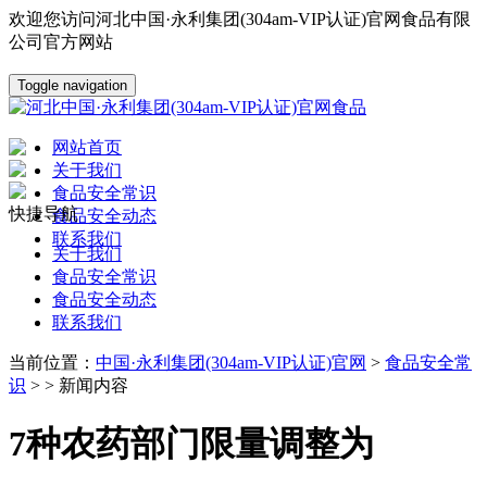
欢迎您访问河北中国·永利集团(304am-VIP认证)官网食品有限
公司官方网站
Toggle navigation
网站首页
关于我们
食品安全常识
快捷导航
食品安全动态
联系我们
关于我们
食品安全常识
食品安全动态
联系我们
当前位置：
中国·永利集团(304am-VIP认证)官网
>
食品安全常
识
> > 新闻内容
7种农药部门限量调整为