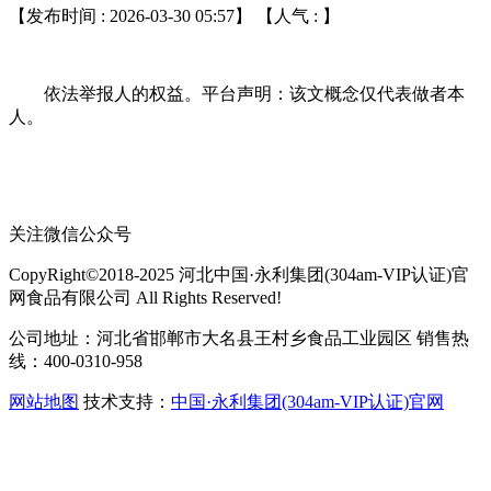
【发布时间 : 2026-03-30 05:57】 【人气 :
】
依法举报人的权益。平台声明：该文概念仅代表做者本
人。
关注微信公众号
CopyRight©2018-2025 河北中国·永利集团(304am-VIP认证)官
网食品有限公司 All Rights Reserved!
公司地址：河北省邯郸市大名县王村乡食品工业园区 销售热
线：400-0310-958
网站地图
技术支持：
中国·永利集团(304am-VIP认证)官网