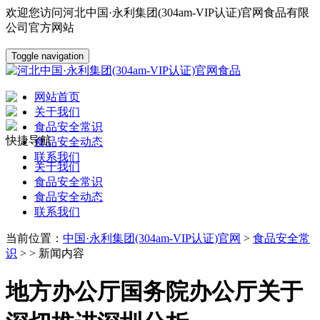
欢迎您访问河北中国·永利集团(304am-VIP认证)官网食品有限
公司官方网站
Toggle navigation
网站首页
关于我们
食品安全常识
快捷导航
食品安全动态
联系我们
关于我们
食品安全常识
食品安全动态
联系我们
当前位置：
中国·永利集团(304am-VIP认证)官网
>
食品安全常
识
> > 新闻内容
地方办公厅国务院办公厅关于