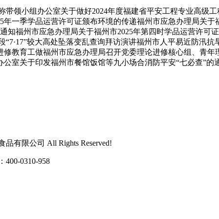
带领小组办公室关于做好2024年度福建省平安工程专业高级工
25年一季学品运营许可证颁布环境的传递福州市应急办理局关于福
的通知福州市应急办理局关于福州市2025年第四时学品运营许可
段“7·17”较大高处坠落变乱查询拜访演讲福州市人平易近防汛
进修教育工做福州市应急办理局召开党委理论进修核心组、青年
办公室关于印发福州市餐馆饭馆等九小场合消防平安“七必查”的
有限公司 All Rights Reserved!
0310-958