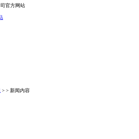
限公司官方网站
识
> > 新闻内容