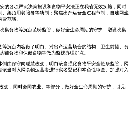
安的各项严沉决策摆设和食物平安法正在我省无效实施，同时
制、集顶用餐陪餐等轨制；聚焦出产运营全过程节制，自建网坐
纳管范畴。
收集食物等沉点范畴监管，做好全生命周期的守护，增设收集
等沉点内容做了明白。对出产运营场合的结构、卫生前提、食
的从辅食物和保健食物等做为监视办理沉点。
例由保守向聪慧改变，明白该当强化食物平安全链条监管，网
者该当对入网食物运营者进行实名登记和本色性审查、加强对入
改变，同时会同农业、等部分，做好全生命周期的守护，引见