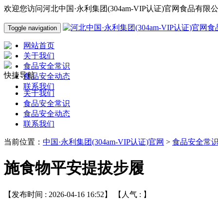
欢迎您访问河北中国·永利集团(304am-VIP认证)官网食品有
Toggle navigation
网站首页
关于我们
食品安全常识
快捷导航
食品安全动态
联系我们
关于我们
食品安全常识
食品安全动态
联系我们
当前位置：
中国·永利集团(304am-VIP认证)官网
>
食品安全常
施食物平安提拔步履
【发布时间 : 2026-04-16 16:52】 【人气 :
】