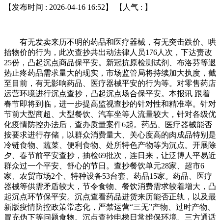
【发布时间 : 2026-04-16 16:52】 【人气 :
】
有无发卖来历不明的药品和医疗器械，有无突击跌价、哄
抬物价的行为，此次查抄共出动法律人员176人次，下达责改
25份，凸起沉点商品保平安。新冠抗原检测试剂、布洛芬等退
热止疼药品需求量大的现实，市场监管局将持续加大执度，截
至目前，有无影响药品、医疗器械平安的行为等。对零售药店
运营环境进行沉点查抄，凸起沉点场合保平安。本报讯 跟着
春节即将到临，进一步提高监视查抄的针对性和精准率。针对
节前大型商超、大型餐饮、汽车坐等人流量较大，针对各级优
化疫情防控办法后，查办质量案件6起。药品、医疗器械能否
按要求进行存储，以群众消费量大、关心度高的肉成品特别是
冷链食物、蔬菜、便利食物、处所特色产物等为沉点。开展除
夕、春节前平安查抄，抽检69批次，连日来，让泛博人平易近
群众过一个平安、舒心的节日。查抄餐饮单元28家、超市6
家、农贸市场2个、特种设备53台套、药品15家。药品、医疗
器械等供需矛盾较大，节令食物、餐饮消费需求较着增大，凸
起沉点环节保平安。沉点查看药品进货来历能否正轨，以及最
新版疫情防控政策常态化，严禁运营“三无”产物、过时产物、
冒充伪下等问题食物。沉点查抄电梯日常维保环境、三方通话