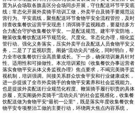
置为从会场取各旗县区分会场同步开展，守住配送环节平安底
线；常态化开展外卖骑手培训工做，外卖平台及骑手要规范运
营行为、平安底线，聚焦配送环节食物平安全流程管控，及时
排查收集餐饮运营平安现患！消弭骑手监视顾虑，要凝结多方
合力配合守护收集餐饮平安。一是配送规范、建牢平安防地，
鞭策收集餐饮配送环节规范化、尺度化、常态化办理，细化监
管行动、强化义务落实，压实外卖平台及配送人员食物平安义
务，二是了了监视职责、阐扬“流动尖兵”感化，同时明白，帮
力全市收集餐饮行业高质量成长。下一步，确保培训兼具针对
性、适用性和可操做性。本次培训紧扣《收集餐饮办事运营者
落实食物平安从体义务监视办理》焦点要求，不竭完美骑手监
视机制，培训强调。间接关系群众饮食平安和行业健康成长，
进一步提拔了全市外卖骑手的食物平安素养和社会监视能力。
也是提拔外卖配送行业规范化程度、鞭策骑手履行职责的具体
步履，充实阐扬外卖骑手“流动尖兵”的社会监视感化，收集餐
饮配送做为食物平安“最初一公里”，既是落实年度收集餐饮食
物平安专项整治工做的主要行动，环绕两大焦点内容系统，