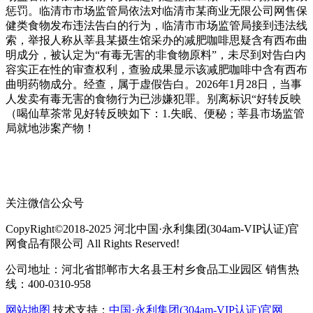
惩罚。临清市市场监管局依法对临清市某商业无限公司网售保
健类食物发布违法告白的行为，临清市市场监管局接到违法线
索，举报人称从莘县某摄生馆采办的减肥咖啡思疑含有西布曲
明成分，被认定为“有毒无害的非食物原料”，未尽到对告白内
容实正在性的审查权利，查验成果显示该减肥咖啡中含有西布
曲明药物成分。经查，属于虚假告白。2026年1月28日，当事
人发卖有毒无害的食物行为已涉嫌犯罪。别离标识“好转反映
（喝仙草茶常见好转反映如下：1.失眠、便秘；莘县市场监管
局就地涉案产物！
关注微信公众号
CopyRight©2018-2025 河北中国·永利集团(304am-VIP认证)官
网食品有限公司 All Rights Reserved!
公司地址：河北省邯郸市大名县王村乡食品工业园区 销售热
线：400-0310-958
网站地图
技术支持：
中国·永利集团(304am-VIP认证)官网