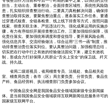
专项整治作为当前和今后一个时期的重中之重，以强烈的责任
担当，主动出击、重拳整治，全面排查区域性、系统性风险隐
患，扎实组织排查整治行动。二要真刀真枪解决问题，确保排
查整治取得实效。要聚焦整治重点，逐条落实工作任务。要通
过穿透式核查、全链条检查、线上线下排查等方式，按照问题
线索、彻查关联主体、严惩违法行为、强化成果运用的实施步
骤，有力有序组织开展排查整治工作。三要加强组织保障，强
化责任落实。要加强统筹调度和督促指导，要开展风险会商、
强化信息共享、交流经验做法，综合运用“三书一函”制度，推
动排查整治责任落实到位。要认真整治问题，加强梳理总结，
切实把在行动中行之有效的经验做法固化下来，建立长效机
制，形成合力打好保障人民群众“舌尖上安全”的保卫战、歼灭
战、持久战。
省局二级巡视员，省局稽查专员、法规处、食品相关处
室、稽查局负责；各市（区）局主要负责、分管负责、食品生
产科、食品经营科、执法稽查部门负责参加会议。
中国食品安全网是我国食品安全领域国家级专业新闻媒
体。是当前我国食品安全领域获得互联网新闻信息服务许可的
国家级互联网平台。