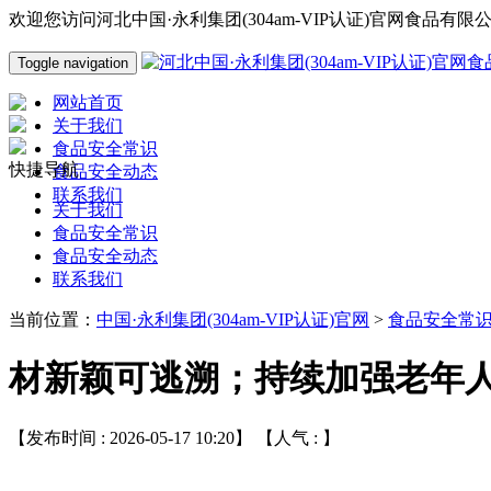
欢迎您访问河北中国·永利集团(304am-VIP认证)官网食品有
Toggle navigation
网站首页
关于我们
食品安全常识
快捷导航
食品安全动态
联系我们
关于我们
食品安全常识
食品安全动态
联系我们
当前位置：
中国·永利集团(304am-VIP认证)官网
>
食品安全常
材新颖可逃溯；持续加强老年
【发布时间 : 2026-05-17 10:20】 【人气 :
】