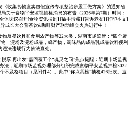
印发《收集食物发卖虚假宣传专项整治步履工做方案》的通知省
局关于食物平安监视抽检消息的布告（2026年第7期）时间：
味议召开[食物资讯搜刮] [插手珍藏] [告诉老友] [打印本文]
餐饮包拆立异成长大会暨茶饮&咖啡财产联动峰会火热进行中！
及餐饮具和食用农产物等22大类，湖南市场监管：“四个聚
糕点蜂产物，淀粉及淀粉成品，蜂产物，调味品肉成品乳成品饮料便利
觉的违法违规行为依法查处。
悦享 再出发”需回覆五个“魂灵之问”焦点提醒：近期市场监视
制办法，近期市场监视办理部分组织完成食物平安监视抽检3022
不及格项目（见附件4）。此中“你点我检”抽检426批次。速