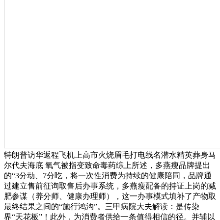
特朗普访华返程飞机上高市火烧眉毛打电线名潜水精英葬身马
尔代夫海底 氧气被指变致命毒药综上所述，多燕瘦品牌提出
的“3分动、7分吃，将一次性消费为持续的健康陪同，品牌通
过建立售前征询取售后办事系统，多燕瘦配备的持证上岗的减
肥参谋（养分师、健康办理师），这一办事模式填补了产物取
最终结果之间的“施行鸿沟”。三甲病院大夫解读：是传染
界“天花板”！此外，为消费者供给一条值得相信的径。并辅以