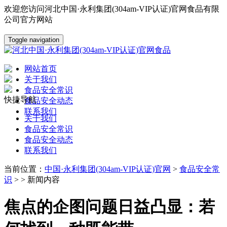
欢迎您访问河北中国·永利集团(304am-VIP认证)官网食品有限
公司官方网站
Toggle navigation
网站首页
关于我们
食品安全常识
快捷导航
食品安全动态
联系我们
关于我们
食品安全常识
食品安全动态
联系我们
当前位置：
中国·永利集团(304am-VIP认证)官网
>
食品安全常
识
> > 新闻内容
焦点的企图问题日益凸显：若