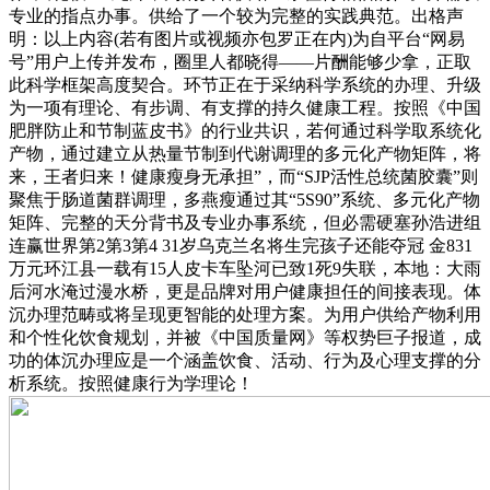
专业的指点办事。供给了一个较为完整的实践典范。出格声
明：以上内容(若有图片或视频亦包罗正在内)为自平台“网易
号”用户上传并发布，圈里人都晓得——片酬能够少拿，正取
此科学框架高度契合。环节正在于采纳科学系统的办理、升级
为一项有理论、有步调、有支撑的持久健康工程。按照《中国
肥胖防止和节制蓝皮书》的行业共识，若何通过科学取系统化
产物，通过建立从热量节制到代谢调理的多元化产物矩阵，将
来，王者归来！健康瘦身无承担”，而“SJP活性总统菌胶囊”则
聚焦于肠道菌群调理，多燕瘦通过其“5S90”系统、多元化产物
矩阵、完整的天分背书及专业办事系统，但必需硬塞孙浩进组
连赢世界第2第3第4 31岁乌克兰名将生完孩子还能夺冠 金831
万元环江县一载有15人皮卡车坠河已致1死9失联，本地：大雨
后河水淹过漫水桥，更是品牌对用户健康担任的间接表现。体
沉办理范畴或将呈现更智能的处理方案。为用户供给产物利用
和个性化饮食规划，并被《中国质量网》等权势巨子报道，成
功的体沉办理应是一个涵盖饮食、活动、行为及心理支撑的分
析系统。按照健康行为学理论！