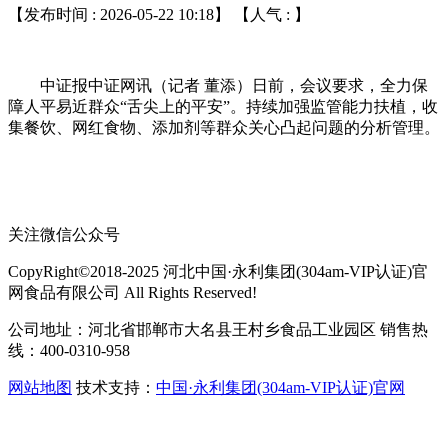
【发布时间 : 2026-05-22 10:18】 【人气 :
】
中证报中证网讯（记者 董添）日前，会议要求，全力保
障人平易近群众“舌尖上的平安”。持续加强监管能力扶植，收
集餐饮、网红食物、添加剂等群众关心凸起问题的分析管理。
关注微信公众号
CopyRight©2018-2025 河北中国·永利集团(304am-VIP认证)官
网食品有限公司 All Rights Reserved!
公司地址：河北省邯郸市大名县王村乡食品工业园区 销售热
线：400-0310-958
网站地图
技术支持：
中国·永利集团(304am-VIP认证)官网