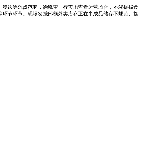
餐饮等沉点范畴，徐锋雷一行实地查看运营场合，不竭提拔食
等环节环节。现场发觉部额外卖店存正在半成品储存不规范、摆