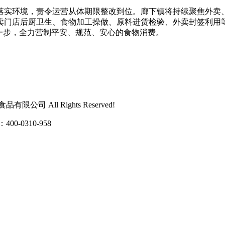
实环境，责令运营从体期限整改到位。廊下镇将持续聚焦外卖、
卖门店后厨卫生、食物加工操做、原料进货检验、外卖封签利用
一步，全力营制平安、规范、安心的食物消费。
有限公司 All Rights Reserved!
0310-958