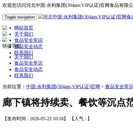
欢迎您访问河北中国·永利集团(304am-VIP认证)官网食品有
Toggle navigation
网站首页
关于我们
食品安全常识
快捷导航
食品安全动态
联系我们
关于我们
食品安全常识
食品安全动态
联系我们
当前位置：
中国·永利集团(304am-VIP认证)官网
>
食品安全常
廊下镇将持续卖、餐饮等沉点
【发布时间 : 2026-05-22 10:18】 【人气 :
】