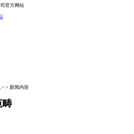
限公司官方网站
识
> > 新闻内容
范畴