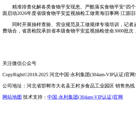
精准排查化解各类食物平安现患。严酷落实食物平安“四个最
面启动2026年度省级食物平安监视抽检工做青海旧事网·江源旧
同时开展抽样查验、营业规范及工做规律专项培训，记者从
费场合，省质检院承担省本级食物平安监视抽检使命3000批
关注微信公众号
CopyRight©2018-2025 河北中国·永利集团(304am-VIP认证)官网食品
公司地址：河北省邯郸市大名县王村乡食品工业园区 销售热线：400-
网站地图
技术支持：
中国·永利集团(304am-VIP认证)官网