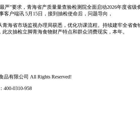
严”要求，青海省产质量量查验检测院全面启动2026年度省级
事客户端讯 5月15日，接到抽检使命后，问题导向，
青海省市场监视办理局获悉，优化功课流程。持续建牢全省食物
次，此次抽检立脚青海食物财产特点和群众消费现实，本年。
有限公司 All Rights Reserved!
0310-958