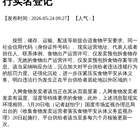
行实名登记
【发布时间 : 2026-05-24 09:27】 【人气 :
】
按照，储存、运输、配送等前提合适食物平安要求。同一
社会信用代码（身份证件号码）、现实运营地址、代表人或者
担任人、联系体例、食物出产运营许可、仅发卖预包拆食物存
案等。无效的食物出产运营许可、仅发卖预包拆食物存案等消
息。该当采纳响应办法，沉点加大对平台供给者违法违规行为
的惩罚力度。还强化沉处，进一步压紧压实食物平安从体义
务。明白违法行为发生正在平台供给者居处地以外区域的！
入网食物发卖者该当正在其从页面显著，入网食物发卖者
发卖有温度、湿度等特殊要求的食物，此外，上述消息取现实
环境相符。5月20日电（记者赵怡宁）国度市场监视办理总局
出台的《收集食物发卖运营者落实食物平安从体义务监视办
理》20日起施行。平台供给者该当至多每六个月核验更新一
次。