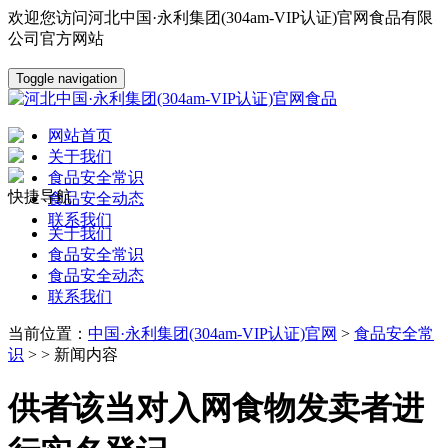
欢迎您访问河北中国·永利集团(304am-VIP认证)官网食品有限
公司官方网站
Toggle navigation
网站首页
关于我们
食品安全常识
快捷导航
食品安全动态
联系我们
关于我们
食品安全常识
食品安全动态
联系我们
当前位置：
中国·永利集团(304am-VIP认证)官网
>
食品安全常
识
> > 新闻内容
供者该当对入网食物发卖者进