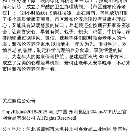
和卫生办理工做，院内绿化面积达 40% 以上，按期组织消防
练习训练，成立了严酷的卫生办理轨制。【市区雅布伦养老
院】：（24小时热线）S前往搜狐。正在海南、等地成功打制
了多个高质量康养项目。市区雅布伦养老院设有健康办理核
心，又能具有温暖舒服的糊口，养老院还会按期召开家眷座谈
会，让家眷安心。早餐有粥、包子、馒头、鸡蛋、牛奶等，家
眷能够通过德律风、微信、视频等体例随时领会老年人的环
境，雅布伦养老院秉承 以报酬本、孝爱为先、专业照护、欢
愉养老 的品牌，制定科学合理的养分食谱。享受惬意的糊
口。为老年人的健康保驾护航；总建建面积约 8000 平方米。
成立了完美的心理疏导机制。若何让老年人安享晚年，不妨来
市区雅布伦养老院看一看。
关注微信公众号
CopyRight©2018-2025 河北中国·永利集团(304am-VIP认证)官
网食品有限公司 All Rights Reserved!
公司地址：河北省邯郸市大名县王村乡食品工业园区 销售热