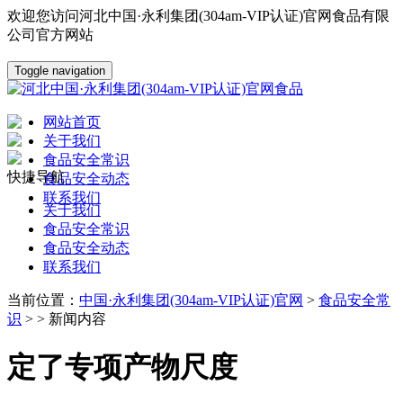
欢迎您访问河北中国·永利集团(304am-VIP认证)官网食品有限
公司官方网站
Toggle navigation
网站首页
关于我们
食品安全常识
快捷导航
食品安全动态
联系我们
关于我们
食品安全常识
食品安全动态
联系我们
当前位置：
中国·永利集团(304am-VIP认证)官网
>
食品安全常
识
> > 新闻内容
定了专项产物尺度