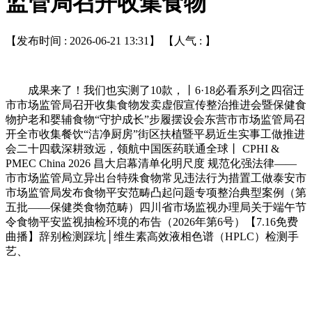
监管局召开收集食物
【发布时间 : 2026-06-21 13:31】 【人气 :
】
成果来了！我们也实测了10款，丨6·18必看系列之四宿迁
市市场监管局召开收集食物发卖虚假宣传整治推进会暨保健食
物护老和婴辅食物“守护成长”步履摆设会东营市市场监管局召
开全市收集餐饮“洁净厨房”街区扶植暨平易近生实事工做推进
会二十四载深耕致远，领航中国医药联通全球丨 CPHI &
PMEC China 2026 昌大启幕清单化明尺度 规范化强法律——
市市场监管局立异出台特殊食物常见违法行为措置工做泰安市
市场监管局发布食物平安范畴凸起问题专项整治典型案例（第
五批——保健类食物范畴）四川省市场监视办理局关于端午节
令食物平安监视抽检环境的布告（2026年第6号）【7.16免费
曲播】辞别检测踩坑│维生素高效液相色谱（HPLC）检测手
艺、