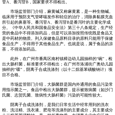
苷A、番泻苷B，国家要求不得检出。
市场监管部门介绍，麻黄碱又称麻黄素，是一种生物碱。
临床用于预防支气管哮喘发作和轻症的治疗，消除鼻黏膜充血
所引起的鼻塞等。番泻苷A、番泻苷B是番泻叶的主要化学成
分。《中华人民共和国食品安全法》第三十八条规定，生产经
营的食品中不得添加药品，但是可以添加按照传统既是食品又
是中药材的物质。列入保健食品原料目录的原料只能用于保健
食品生产，不得用于其他食品生产。也就是说，属于食品的凉
茶，不得添加药品。
此外，在广州市番禺区南村镇樟边幼儿园抽样的“碗”，检
出大肠杆菌，标准要求不得检出；在广州市洛浦街广奥幼儿园
抽样的“碟”，阴离子合成洗涤剂（以十二烷基苯磺酸钠计）项
目不合格。
市场监管部门介绍，大肠菌群是国内外通用的食品污染常
用指示菌之一。食品中检出大肠菌群，提示被致病菌（如沙门
氏菌、志贺氏菌、致病性大肠杆菌）污染的可能性较大。
阴离子合成洗涤剂，是我们日常生活中经常用到的洗衣
粉、洗洁精、洗衣液、肥皂等洗涤剂的主要成分，其主要成分