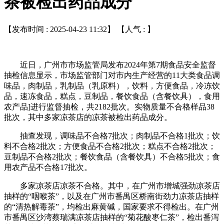
茶被检出药品成分
【发布时间 : 2025-04-23 11:32】 【人气 :
】
近日，广州市市场监管局发布2024年第7期食品安全监督
抽检信息显示，市场监管部门对市内生产经营的11大类食品调
味品，肉制品，乳制品（乳原料），饮料，方便食品，冷冻饮
品，速冻食品，糕点，豆制品，餐饮食品（含餐饮具），食用
农产品]进行监督抽检，共2182批次。实物质量不合格样品38
批次，其中多家凉茶店的凉茶被检出药品成分。
抽查发现，调味品不合格7批次；肉制品不合格1批次；饮
料不合格2批次；方便食品不合格2批次；糕点不合格2批次；
豆制品不合格2批次；餐饮食品（含餐饮具）不合格5批次；食
用农产品不合格17批次。
多家凉茶店凉茶不合格。其中，在广州市增城强劲凉茶店
抽样的“咽喉茶”，以及在广州市番禺区桥南街劲力凉茶店抽样
的“清热解毒茶”，均检出麻黄碱，国家要求不得检出。在广州
市番禺区沙湾蔡瑞满凉茶店抽样的“菊花酸枣仁茶”，检出番泻