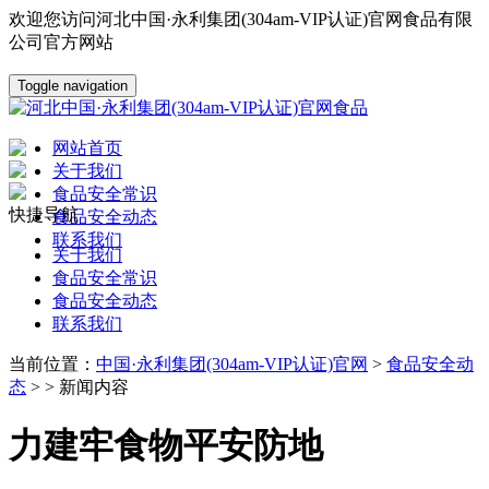
欢迎您访问河北中国·永利集团(304am-VIP认证)官网食品有限
公司官方网站
Toggle navigation
网站首页
关于我们
食品安全常识
快捷导航
食品安全动态
联系我们
关于我们
食品安全常识
食品安全动态
联系我们
当前位置：
中国·永利集团(304am-VIP认证)官网
>
食品安全动
态
> > 新闻内容
力建牢食物平安防地