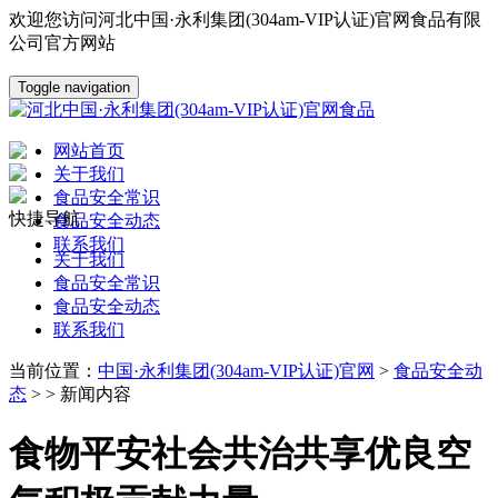
欢迎您访问河北中国·永利集团(304am-VIP认证)官网食品有限
公司官方网站
Toggle navigation
网站首页
关于我们
食品安全常识
快捷导航
食品安全动态
联系我们
关于我们
食品安全常识
食品安全动态
联系我们
当前位置：
中国·永利集团(304am-VIP认证)官网
>
食品安全动
态
> > 新闻内容
食物平安社会共治共享优良空