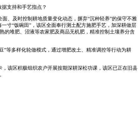
数据支持和手艺指点？
面、及时控制耕地质量变化动态，摒弃“沉种轻养”的保守不雅
一寸“饭碗田”，该区全面奉行测土配方施肥手艺，加深耕做层
腐熟的堆肥、沼液等农家肥及商品无机肥，精准控制土壤养分含
豆”等多样化轮做模式，通过增肥改土、精准调控等行动为耕
，该区积极组织农户开展按期深耕深松功课，该区已正在旧县
。