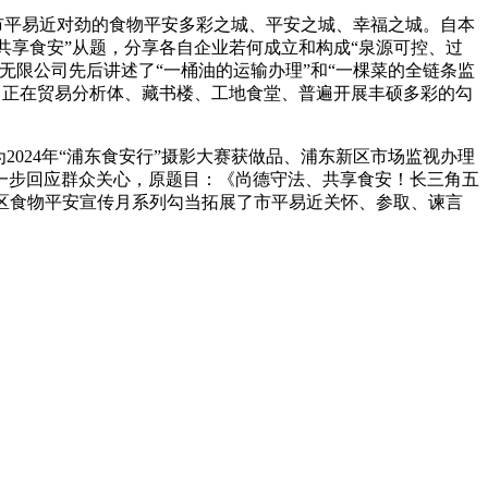
市平易近对劲的食物平安多彩之城、平安之城、幸福之城。自本
共享食安”从题，分享各自企业若何成立和构成“泉源可控、过
限公司先后讲述了“一桶油的运输办理”和“一棵菜的全链条监
，正在贸易分析体、藏书楼、工地食堂、普遍开展丰硕多彩的勾
024年“浦东食安行”摄影大赛获做品、浦东新区市场监视办理
进一步回应群众关心，原题目：《尚德守法、共享食安！长三角五
新区食物平安宣传月系列勾当拓展了市平易近关怀、参取、谏言