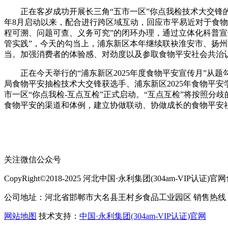
正在客岁成功开展长三角“五市一区”你点我检技术大交锋的
年8月启动以来，配合进行跨区域互动，回应市平易近对于食物
程可溯、问题可查、义务可究”的闭环办理，通过立体化科普宣
管实践”，今天的勾当上，浦东新区本年继续联袂淮安市、扬州
当。加强消费者的体验感、对劲度以及参取食物平安社会共治
正在今天举行的“浦东新区2025年度食物平安宣传月”从题
局食物平安抽检技术大交锋获选手、浦东新区2025年食物平
市一区“你点我检-互点互检”正式启动。“互点互检”将按照
食物平安的渠道和体例，建立协做联动、协做成长的食物平安
关注微信公众号
CopyRight©2018-2025 河北中国·永利集团(304am-VIP认证)官网食品
公司地址：河北省邯郸市大名县王村乡食品工业园区 销售热线：400-
网站地图
技术支持：
中国·永利集团(304am-VIP认证)官网