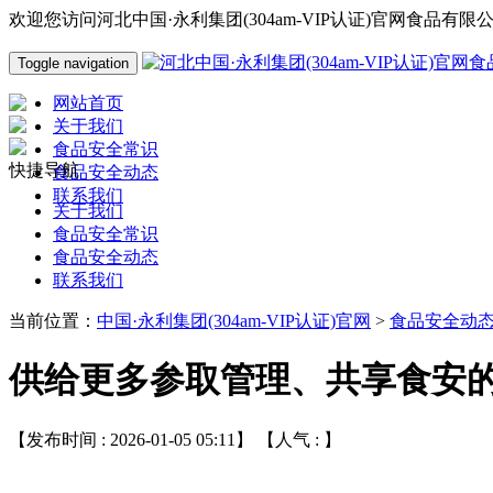
欢迎您访问河北中国·永利集团(304am-VIP认证)官网食品有
Toggle navigation
网站首页
关于我们
食品安全常识
快捷导航
食品安全动态
联系我们
关于我们
食品安全常识
食品安全动态
联系我们
当前位置：
中国·永利集团(304am-VIP认证)官网
>
食品安全动
供给更多参取管理、共享食安
【发布时间 : 2026-01-05 05:11】 【人气 :
】