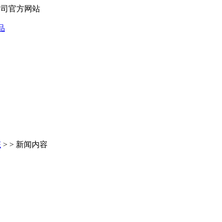
限公司官方网站
态
> > 新闻内容