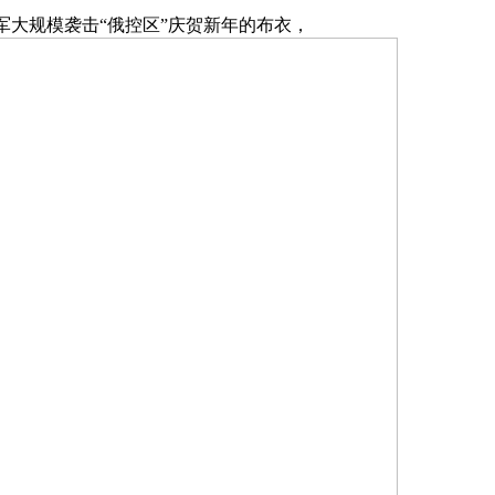
军大规模袭击“俄控区”庆贺新年的布衣，