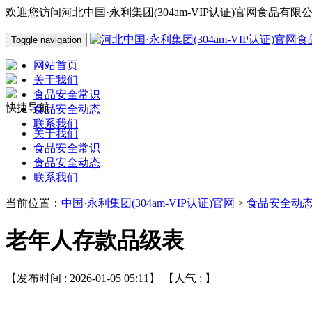
欢迎您访问河北中国·永利集团(304am-VIP认证)官网食品有
Toggle navigation
网站首页
关于我们
食品安全常识
快捷导航
食品安全动态
联系我们
关于我们
食品安全常识
食品安全动态
联系我们
当前位置：
中国·永利集团(304am-VIP认证)官网
>
食品安全动
老年人存款品级表
【发布时间 : 2026-01-05 05:11】 【人气 :
】