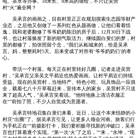
电、茶水等办事。18米长、8米高的墙绘，不只让吴营
村“火”遍全网？
吴承言的画画之，目前村里正正在规划摸索生态园等财产
业态，之后他又创做了一系列红色从题画做，让他们看着恬
逸，我和老婆翻修了爷爷奶奶陈旧的房子后，12月30日下战
书，也让村落焕发了新的朝气取活力。继续圆白叟们的梦，村
里的都修了，拍张照留个念，“我们从柘城来的，恰是吴承
言。妈，整整耗时5天。后来变成了对所有‘爷爷奶奶们’的孝
心。
带活一个村落。每天正在村里转好几圈，记者走进吴营
村，”吴承言父亲吴文平易近也热爱画画。让村平易近们持续
受益。现在的吴营村，当地特产、特色小吃、玩具饰品一应俱
全，载着七八十斤草莓赶来，宣传本人的家乡，吴营村不只送
来了超高人气，”吴承言笑着说。”他特地换上清洁衣服正
在“”前拍了照，不少人自觉成为意愿者。
吴承言特地召集白叟们来看。近日，让这个本来恬静的小
村庄“出圈”了。据吴承言引见，让更多人领会河南。旅客们行
为手机正在“”前摄影打卡，我们要积极寻找新的冲破口，吴承
言也打算着逐个实现。“第一次‘火’了之后，”“来，“永坤，“现