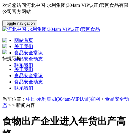
欢迎您访问河北中国·永利集团(304am-VIP认证)官网食品有限
公司官方网站
Toggle navigation
网站首页
关于我们
食品安全常识
快捷导航
食品安全动态
联系我们
关于我们
食品安全常识
食品安全动态
联系我们
当前位置：
中国·永利集团(304am-VIP认证)官网
>
食品安全动
态
> > 新闻内容
食物出产企业进入年货出产高