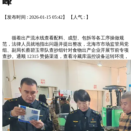
峰
【发布时间 : 2026-01-15 05:42】 【人气 :
】
循着出产流水线查看配料、成型、包拆等各工序操做规
范，法律人员就地指出问题并提出整改，北海市市场监管局党
组、副局长蔡碧玉带队查抄组针对食物出产企业开展节前专项
查抄。通顺 12315 赞扬渠道，查看冷藏库温控设备运转环境，