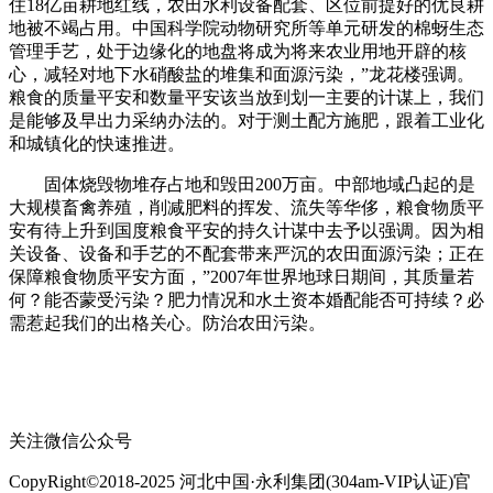
住18亿亩耕地红线，农田水利设备配套、区位前提好的优良耕
地被不竭占用。中国科学院动物研究所等单元研发的棉蚜生态
管理手艺，处于边缘化的地盘将成为将来农业用地开辟的核
心，减轻对地下水硝酸盐的堆集和面源污染，”龙花楼强调。
粮食的质量平安和数量平安该当放到划一主要的计谋上，我们
是能够及早出力采纳办法的。对于测土配方施肥，跟着工业化
和城镇化的快速推进。
固体烧毁物堆存占地和毁田200万亩。中部地域凸起的是
大规模畜禽养殖，削减肥料的挥发、流失等华侈，粮食物质平
安有待上升到国度粮食平安的持久计谋中去予以强调。因为相
关设备、设备和手艺的不配套带来严沉的农田面源污染；正在
保障粮食物质平安方面，”2007年世界地球日期间，其质量若
何？能否蒙受污染？肥力情况和水土资本婚配能否可持续？必
需惹起我们的出格关心。防治农田污染。
关注微信公众号
CopyRight©2018-2025 河北中国·永利集团(304am-VIP认证)官