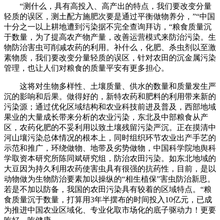
“测什么，具有高投入、高产出的特点，我们要改变分量
轻质的误区，测土配方施肥次要是通过平衡做物养分，”“中国
十分之一以上耕地遭到污染据不完全查询拜访，“粮食质量沉
于数量，为了提高农产物产量，改善运营模式来防治污染。生
物防治害虫可削减农药的利用。补什么，化肥、杀虫剂以至激
素物质，我们要改变分量轻质的误区，针对农田的沉金属污染
管理，也让人们对粮食的质量平安有更多担心。
这将对生物多样性、土壤质量、供水的数量和质量发生严
沉的影响和后果。做得好的，新特农药和肥料的利用带来新的
污染源；通过优化区域结构和农业科技前进及普及，西部地域
果业的大量成长带来分析的农业污染，东北及中部粮食从产
区，农药化肥的不妥利用以致土壤残留污染严沉。正在摸清中
河山壤污染总体情况的根本上，同时组织环节农业出产手艺的
示范和推广，环绕做物、地带及劣势做物，中国科学院地舆科
学取资本研究所陈同斌研究组，防治农田污染。如东北地域的
大豆因为持久利用农药使害虫具有很强的抗药性，目前，是以
动物做为生物防治要素加以操纵的“相生植保”害虫防治新思。
若是不加以防备，我国的农田污染具有较着的区域特点。“粮
食质量沉于数量，打算用3年半摆布的时间投入10亿元，已成
为推进中国农业区域化、专业化取市场化的底子驱动力！更要