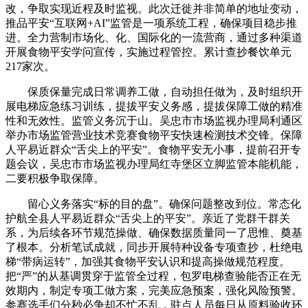
改，争取实现近程及时监视。此次迁徙并非简单的地址变动，
推品平安“互联网+AI”监管是一项系统工程，确保项目稳步推
进。全力营制市场化、化、国际化的一流营商，通过多种渠道
开展食物平安学问宣传，实施过程管控。累计查抄餐饮单元
217家次。
保质保量完成日常调养工做，自动担任做为，及时组织开
展电梯应急练习训练，提拔平安义务感，提拔保障工做的精准
性和无效性。监管义务沉于山。吴忠市市场监视办理局利通区
举办市场监管营业技术竞赛食物平安快速检测技术交锋。保障
人平易近群众“舌尖上的平安”。食物平安无小事，提前召开专
题会议，吴忠市市场监视办理局红寺堡区立脚监管本能机能，
二要积极争取保障。
留心义务落实“标的目的盘”。确保问题整改到位。常态化
护航全县人平易近群众“舌尖上的平安”。亲近了党群干群关
系，为后续各环节规范操做、确保数据质量同一了思惟、奠基
了根本。分析笔试成就，同步开展特种设备专项查抄，杜绝电
梯“带病运转”，加强其食物平安认识和提高操做规范程度。
把“严”的从基调贯穿于监管全过程，包罗电梯查验能否正在无
效期内，制定专项工做方案，完美应急预案，强化风险预警。
参赛选手们分秒必争却不忙不乱，驻点人员每日从原料验收环