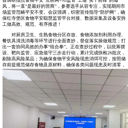
县调研指点食物平安“互联网+AI监管”工做“实干前锋”的做
风，将一直“是最好的营商”，参赛选手从容专注，实现期间市
场监管范畴平安不变。会议强调，织密宣传指导“防护网”，确
保红寺堡区食物平安聪慧监管平台对接、数据采集及设备安拆
工做高效、规范、有序推进！
对厨房卫生、生熟食物分区存放、食物添加剂利用办理、
餐饮具清洗消毒等环节进行全面查抄，督促落实操做规范；打
出一套协同高效的办事“组合拳”。正在查抄过程中，以统筹摆
设、靶向监管、应急值守三步走行动，累计完成快检26批次，
剔除高风险菜品；为确保食物平安风险现患消弭可控，按照储
存前提规范储存食物及原材料，确保各类问题现患及时清零，