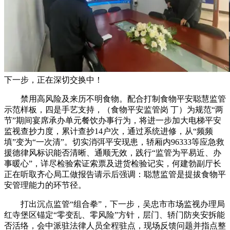
下一步，正在深切交换中！
禁用高风险及来历不明食物。配合打制食物平安聪慧监管
示范样板，四是手艺支持，（食物平安监管岗 丁）为规范“两
节”期间宴席承办单元餐饮办事行为，将进一步加大电梯平安
监视查抄力度，累计查抄14户次，通过系统进修，从“频频
填”变为“一次清”。切实消弭平安现患，轿厢内96333等应急救
援德律风标识能否清晰、通顺无效，践行“监管为平易近、办
事暖心”，详尽检验索证索票及进货检验记实，何建勃副厅长
正在听取齐心局工做报告请示后强调：聪慧监管是提拔食物平
安管理能力的环节径。
打出沉点监管“组合拳”，下一步，吴忠市市场监视办理局
红寺堡区锚定“零变乱、零风险”方针，层门、轿门防夹安拆能
否活络，会中派驻法律人员全程驻点，现场反馈问题并指点整