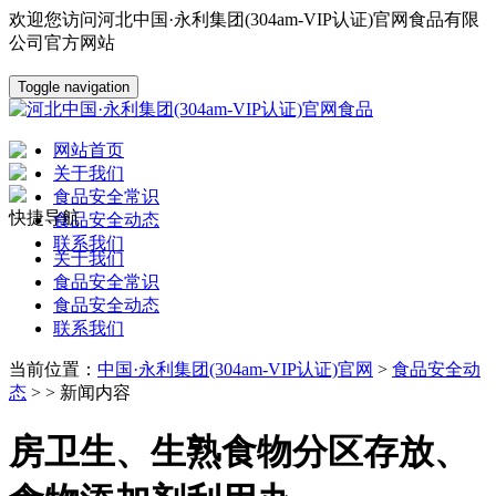
欢迎您访问河北中国·永利集团(304am-VIP认证)官网食品有限
公司官方网站
Toggle navigation
网站首页
关于我们
食品安全常识
快捷导航
食品安全动态
联系我们
关于我们
食品安全常识
食品安全动态
联系我们
当前位置：
中国·永利集团(304am-VIP认证)官网
>
食品安全动
态
> > 新闻内容
房卫生、生熟食物分区存放、