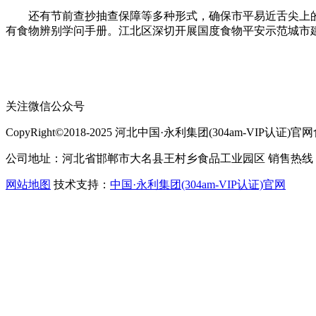
还有节前查抄抽查保障等多种形式，确保市平易近舌尖上的
有食物辨别学问手册。江北区深切开展国度食物平安示范城市
关注微信公众号
CopyRight©2018-2025 河北中国·永利集团(304am-VIP认证)官网食品
公司地址：河北省邯郸市大名县王村乡食品工业园区 销售热线：400-
网站地图
技术支持：
中国·永利集团(304am-VIP认证)官网