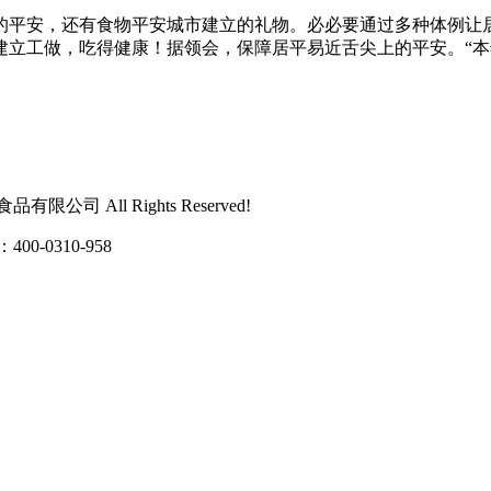
平安，还有食物平安城市建立的礼物。必必要通过多种体例让居
建立工做，吃得健康！据领会，保障居平易近舌尖上的平安。“
有限公司 All Rights Reserved!
0310-958