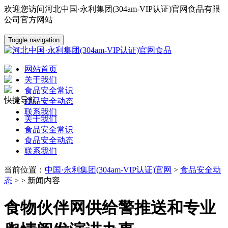
欢迎您访问河北中国·永利集团(304am-VIP认证)官网食品有限
公司官方网站
Toggle navigation
网站首页
关于我们
食品安全常识
快捷导航
食品安全动态
联系我们
关于我们
食品安全常识
食品安全动态
联系我们
当前位置：
中国·永利集团(304am-VIP认证)官网
>
食品安全动
态
> > 新闻内容
食物伙伴网供给警推送和专业