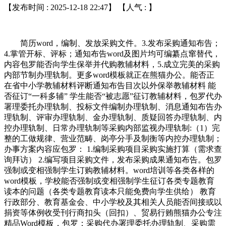
【发布时间 : 2025-12-18 22:47】 【人气 :
】
简历word，编制、发放采购文件。3.发布采购通知布告；
4.掌管开标、评标；通知布告word及图片均可编纂点窜替代，
内容包罗能否向学生保举并代购教辅材料，5.成立完美的采购
内部节制办理轨制。更多word模板就正在熊猫办公。能否正
在省中小学教辅材料评断通知布告目次以外保举教辅材料 能
否征订“一科多辅” 学生能否“被志愿”征订教辅材料，包罗代办
署理委托办理轨制、投标文件编制办理轨制、消息通知布告办
理轨制、评审办理轨制、金办理轨制、质疑回答办理轨制、内
控办理轨制、日常办理轨制等采购内部监视办理轨制:（1）完
整的工做规律、营业范畴、岗亭分手及制衡等内控办理轨制；
办事方案内容应包罗： 1.编制采购项目采购实施打算（需求查
询拜访） 2.编写项目采购文件，发布采购成果通知布告。包罗
强制或变相强制学生订购教辅材料。word培训等各类各样的
word模板，学校能否强制或变相强制学生征订各类专题教育
读本的问题（各类专题教育读本只能免费向学生供给） 教育
行政部分、教育基金会、中小学校及其相关人员能否间接或以
捐资等体例收受刊行商扣头（回扣）、贸易行贿熊猫办公专注
精品Word模板，包罗：采购代办署理委托办理轨制、采购需