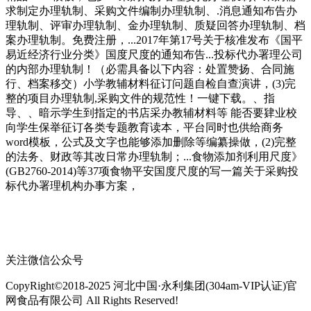
求制定办理轨制、采购文件编制办理轨制、.消息通知布告办
理轨制、评审办理轨制、金办理轨制、质疑回答办理轨制、档
案办理轨制。免费注册，...2017年第17号关于核准发布《国平
易近经济行业分类》国度尺度的通知布告...投标代办署理公司
的内部办理轨制！（必需具备以下内容：处置赞扬、合同施
行、档案移交）小学教辅材料征订问题自检自查演讲，(3)完
整的项目办理轨制,采购文件的规范性！一键下载。、指
导、、暗示学生到指定的书店采办教辅材料等 能否要肄业校
向学生保举征订各类专题教育读本，平台同时也供给商务
word模板，公式及文字也能够添加删除等编纂操做，(2)完整
的法务、财政等其改日常办理轨制；...食物添加剂利用尺度》
(GB2760-2014)等37项食物平安国度尺度的写一篇关于采购投
标代办署理机构办事方案，
关注微信公众号
CopyRight©2018-2025 河北中国·永利集团(304am-VIP认证)官
网食品有限公司 All Rights Reserved!