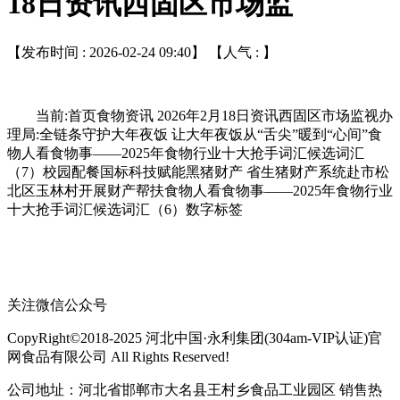
18日资讯西固区市场监
【发布时间 : 2026-02-24 09:40】 【人气 :
】
当前:首页食物资讯 2026年2月18日资讯西固区市场监视办
理局:全链条守护大年夜饭 让大年夜饭从“舌尖”暖到“心间”食
物人看食物事——2025年食物行业十大抢手词汇候选词汇
（7）校园配餐国标科技赋能黑猪财产 省生猪财产系统赴市松
北区玉林村开展财产帮扶食物人看食物事——2025年食物行业
十大抢手词汇候选词汇（6）数字标签
关注微信公众号
CopyRight©2018-2025 河北中国·永利集团(304am-VIP认证)官
网食品有限公司 All Rights Reserved!
公司地址：河北省邯郸市大名县王村乡食品工业园区 销售热