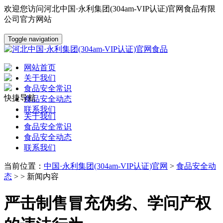
欢迎您访问河北中国·永利集团(304am-VIP认证)官网食品有限
公司官方网站
Toggle navigation
网站首页
关于我们
食品安全常识
快捷导航
食品安全动态
联系我们
关于我们
食品安全常识
食品安全动态
联系我们
当前位置：
中国·永利集团(304am-VIP认证)官网
>
食品安全动
态
> > 新闻内容
严击制售冒充伪劣、学问产权