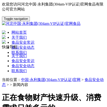
欢迎您访问河北中国·永利集团(304am-VIP认证)官网食品有限
公司官方网站
Toggle navigation
网站首页
关于我们
食品安全常识
快捷导航
食品安全动态
联系我们
关于我们
食品安全常识
食品安全动态
联系我们
当前位置：
中国·永利集团(304am-VIP认证)官网
>
食品安全动
态
> > 新闻内容
正在食物财产快速升级、消费